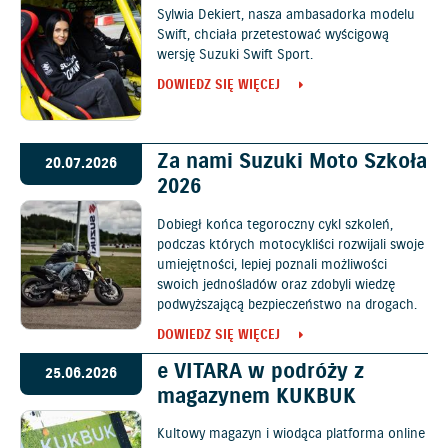
Sylwia Dekiert, nasza ambasadorka modelu
Swift, chciała przetestować wyścigową
wersję Suzuki Swift Sport.
DOWIEDZ SIĘ WIĘCEJ
Za nami Suzuki Moto Szkoła
20.07.2026
2026
Dobiegł końca tegoroczny cykl szkoleń,
podczas których motocykliści rozwijali swoje
umiejętności, lepiej poznali możliwości
swoich jednośladów oraz zdobyli wiedzę
podwyższającą bezpieczeństwo na drogach.
DOWIEDZ SIĘ WIĘCEJ
e VITARA w podróży z
25.06.2026
magazynem KUKBUK
Kultowy magazyn i wiodąca platforma online