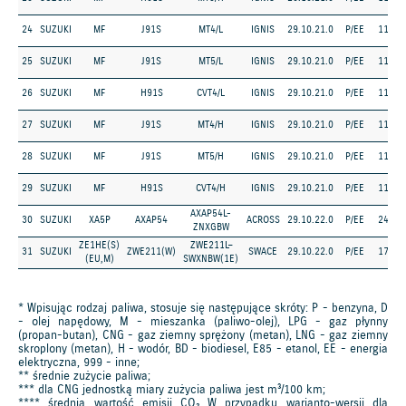
24
SUZUKI
MF
J91S
MT4/L
IGNIS
29.10.21.0
P/EE
1197
25
SUZUKI
MF
J91S
MT5/L
IGNIS
29.10.21.0
P/EE
1197
26
SUZUKI
MF
H91S
CVT4/L
IGNIS
29.10.21.0
P/EE
1197
27
SUZUKI
MF
J91S
MT4/H
IGNIS
29.10.21.0
P/EE
1197
28
SUZUKI
MF
J91S
MT5/H
IGNIS
29.10.21.0
P/EE
1197
29
SUZUKI
MF
H91S
CVT4/H
IGNIS
29.10.21.0
P/EE
1197
AXAP54L-
30
SUZUKI
XA5P
AXAP54
ACROSS
29.10.22.0
P/EE
2487
ZNXGBW
ZE1HE(S)
ZWE211L–
31
SUZUKI
ZWE211(W)
SWACE
29.10.22.0
P/EE
1798
(EU,M)
SWXNBW(1E)
* Wpisując rodzaj paliwa, stosuje się następujące skróty: P - benzyna, D
- olej napędowy, M - mieszanka (paliwo-olej), LPG - gaz płynny
(propan-butan), CNG - gaz ziemny sprężony (metan), LNG - gaz ziemny
skroplony (metan), H - wodór, BD - biodiesel, E85 - etanol, EE - energia
elektryczna, 999 - inne;
** średnie zużycie paliwa;
*** dla CNG jednostką miary zużycia paliwa jest m³/100 km;
**** średnia wartość emisji CO₂ W przypadku warianto-wersji dla