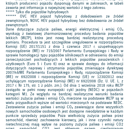
których producenci pojazdu dysponują danymi w zakresach, w tabeli
zawarta jest informacja o najwyższej wartości z tego zakresu.
***** Tylko dla pojazdów hybrydowych
****** OVC HEV pojazd hybrydowy z doładowaiem ze źródeł
zewnętrznych, NOVC HEV pojazd hybrydowy bez doładowania ze źródeł
zewnętrznych
Dane dotyczące zużycia paliwa, energii elektrycznej i emisj CO₂
wynikają z światowej zharmonizowanej procedury badania pojazdów
lekkich (WLTP), która jest nową bardziej realizstyczną procedurą
pomiaru. Procedura ta jest szczegółow uregulowane w rozporządzeniu
Komisji (UE) 2017/1151 z dnia 1 czerwca 2017 r. uzupełniającym
rozporządzenie (WE) nr 715/2007 Parlamentu Europejskiego i Rady w
sprawie homologacji typu pojazdów silnikowych w odniesieniu do emisji
zanieczyszczeń pochodzących z lekkich pojazdów pasażerskich i
użytkowych (Euro 5 i Euro 6) oraz w sprawie dostępu do informacji
dotyczących naprawy i utrzymania pojazdów, zmieniające dyrektywę
2007/46/WE Parlamentu Europejskiego i Rady, rozporządzenie Komisji
(WE) nr 692/2008 i rozporządzenie Komisji (UE) nr 1230/2012 oraz
uchylającym rozporządzenie Komisji (WE) nr 692/2008 (Dz. U. UE. L. z
2017 r. Nr 175, str. 1 z późn. zm.). Od dnia 1 września 2018 roku WLTP
zastąpiło w pełni nowy europejski cykl jezdny (NEDC) w pojazdach
kategorii M1. Ze względu na bardziej realistyczne warunki badania
wartości zużycia paliwa i emisji CO₂ mierzone na podstawie WLTP są w
wielu przypadkach wyższe od wartości mierzonych na podstawie NEDC.
Zestawienie zużycia paliwa i emisji CO₂ zawierające dane wszystkich
nowych samochodów osobowych jest dostępne nieodpłatnie w każdym
punkcie sprzedaży pojazdów. Poza wielkością zużycia paliwa przez
samochód, również zachowanie kierowcy, jak i inne czynniki natury
nietechnicznej mają wpływ na poziomy zużycia paliwa i emisji CO2
przez samochód. CO2 jest głównym gazem cieplarnianym