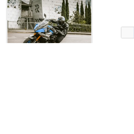
Sylwia Dekiert w 170-
30.07.2026
konnym Suzuki Swift
Sylwia Dekiert, nasza ambasadorka modelu
Swift, chciała przetestować wyścigową
wersję Suzuki Swift Sport.
DOWIEDZ SIĘ WIĘCEJ