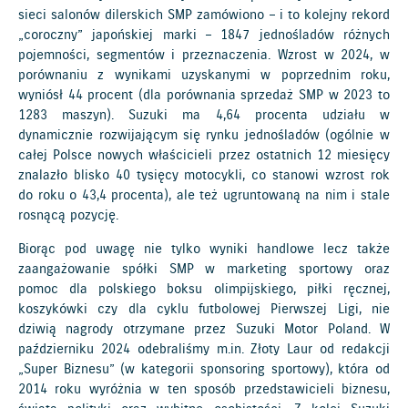
sieci salonów dilerskich SMP zamówiono – i to kolejny rekord
„coroczny” japońskiej marki – 1847 jednośladów różnych
pojemności, segmentów i przeznaczenia. Wzrost w 2024, w
porównaniu z wynikami uzyskanymi w poprzednim roku,
wyniósł 44 procent (dla porównania sprzedaż SMP w 2023 to
1283 maszyn). Suzuki ma 4,64 procenta udziału w
dynamicznie rozwijającym się rynku jednośladów (ogólnie w
całej Polsce nowych właścicieli przez ostatnich 12 miesięcy
znalazło blisko 40 tysięcy motocykli, co stanowi wzrost rok
do roku o 43,4 procenta), ale też ugruntowaną na nim i stale
rosnącą pozycję.
Biorąc pod uwagę nie tylko wyniki handlowe lecz także
zaangażowanie spółki SMP w marketing sportowy oraz
pomoc dla polskiego boksu olimpijskiego, piłki ręcznej,
koszykówki czy dla cyklu futbolowej Pierwszej Ligi, nie
dziwią nagrody otrzymane przez Suzuki Motor Poland. W
październiku 2024 odebraliśmy m.in. Złoty Laur od redakcji
„Super Biznesu” (w kategorii sponsoring sportowy), która od
2014 roku wyróżnia w ten sposób przedstawicieli biznesu,