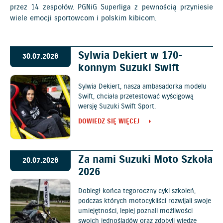
przez 14 zespołów. PGNiG Superliga z pewnością przyniesie
wiele emocji sportowcom i polskim kibicom.
Sylwia Dekiert w 170-
30.07.2026
konnym Suzuki Swift
Sylwia Dekiert, nasza ambasadorka modelu
Swift, chciała przetestować wyścigową
wersję Suzuki Swift Sport.
DOWIEDZ SIĘ WIĘCEJ
Za nami Suzuki Moto Szkoła
20.07.2026
2026
Dobiegł końca tegoroczny cykl szkoleń,
podczas których motocykliści rozwijali swoje
umiejętności, lepiej poznali możliwości
swoich jednośladów oraz zdobyli wiedzę