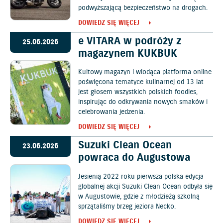
podwyższającą bezpieczeństwo na drogach.
DOWIEDZ SIĘ WIĘCEJ
e VITARA w podróży z
25.06.2026
magazynem KUKBUK
Kultowy magazyn i wiodąca platforma online
poświęcona tematyce kulinarnej od 13 lat
jest głosem wszystkich polskich foodies,
inspirując do odkrywania nowych smaków i
celebrowania jedzenia.
DOWIEDZ SIĘ WIĘCEJ
Suzuki Clean Ocean
23.06.2026
powraca do Augustowa
Jesienią 2022 roku pierwsza polska edycja
globalnej akcji Suzuki Clean Ocean odbyła się
w Augustowie, gdzie z młodzieżą szkolną
sprzątaliśmy brzeg jeziora Necko.
DOWIEDZ SIĘ WIĘCEJ