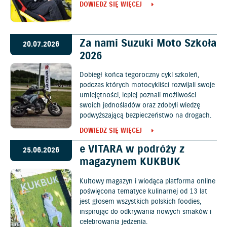
DOWIEDZ SIĘ WIĘCEJ
Za nami Suzuki Moto Szkoła
20.07.2026
2026
Dobiegł końca tegoroczny cykl szkoleń,
podczas których motocykliści rozwijali swoje
umiejętności, lepiej poznali możliwości
swoich jednośladów oraz zdobyli wiedzę
podwyższającą bezpieczeństwo na drogach.
DOWIEDZ SIĘ WIĘCEJ
e VITARA w podróży z
25.06.2026
magazynem KUKBUK
Kultowy magazyn i wiodąca platforma online
poświęcona tematyce kulinarnej od 13 lat
jest głosem wszystkich polskich foodies,
inspirując do odkrywania nowych smaków i
celebrowania jedzenia.