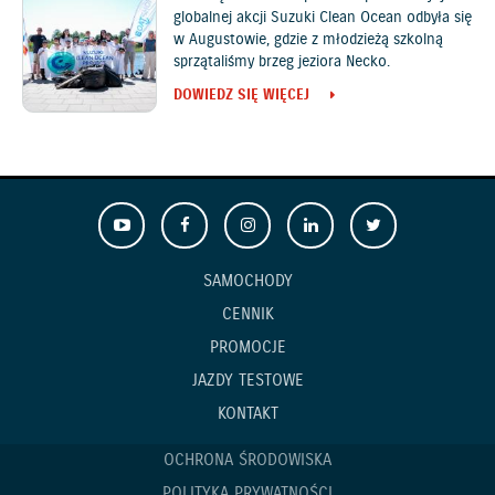
globalnej akcji Suzuki Clean Ocean odbyła się
w Augustowie, gdzie z młodzieżą szkolną
sprzątaliśmy brzeg jeziora Necko.
DOWIEDZ SIĘ WIĘCEJ
SAMOCHODY
CENNIK
PROMOCJE
JAZDY TESTOWE
KONTAKT
OCHRONA ŚRODOWISKA
POLITYKA PRYWATNOŚCI