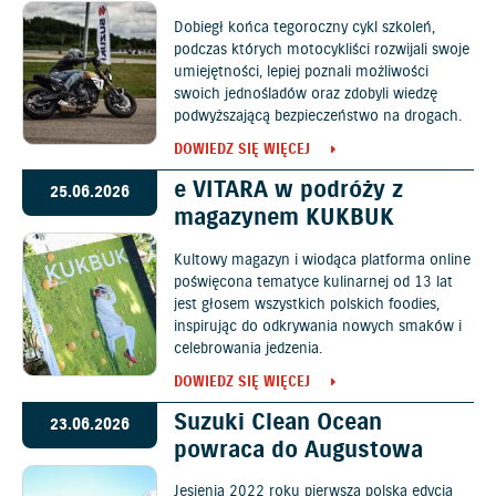
Dobiegł końca tegoroczny cykl szkoleń,
podczas których motocykliści rozwijali swoje
umiejętności, lepiej poznali możliwości
swoich jednośladów oraz zdobyli wiedzę
podwyższającą bezpieczeństwo na drogach.
DOWIEDZ SIĘ WIĘCEJ
e VITARA w podróży z
25.06.2026
magazynem KUKBUK
Kultowy magazyn i wiodąca platforma online
poświęcona tematyce kulinarnej od 13 lat
jest głosem wszystkich polskich foodies,
inspirując do odkrywania nowych smaków i
celebrowania jedzenia.
DOWIEDZ SIĘ WIĘCEJ
Suzuki Clean Ocean
23.06.2026
powraca do Augustowa
Jesienią 2022 roku pierwsza polska edycja