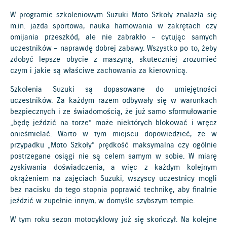
W programie szkoleniowym Suzuki Moto Szkoły znalazła się
m.in. jazda sportowa, nauka hamowania w zakrętach czy
omijania przeszkód, ale nie zabrakło – cytując samych
uczestników – naprawdę dobrej zabawy. Wszystko po to, żeby
zdobyć lepsze obycie z maszyną, skuteczniej zrozumieć
czym i jakie są właściwe zachowania za kierownicą.
Szkolenia Suzuki są dopasowane do umiejętności
uczestników. Za każdym razem odbywały się w warunkach
bezpiecznych i ze świadomością, że już samo sformułowanie
„będę jeździć na torze” może niektórych blokować i wręcz
onieśmielać. Warto w tym miejscu dopowiedzieć, że w
przypadku „Moto Szkoły” prędkość maksymalna czy ogólnie
postrzegane osiągi nie są celem samym w sobie. W miarę
zyskiwania doświadczenia, a więc z każdym kolejnym
okrążeniem na zajęciach Suzuki, wszyscy uczestnicy mogli
bez nacisku do tego stopnia poprawić technikę, aby finalnie
jeździć w zupełnie innym, w domyśle szybszym tempie.
W tym roku sezon motocyklowy już się skończył. Na kolejne