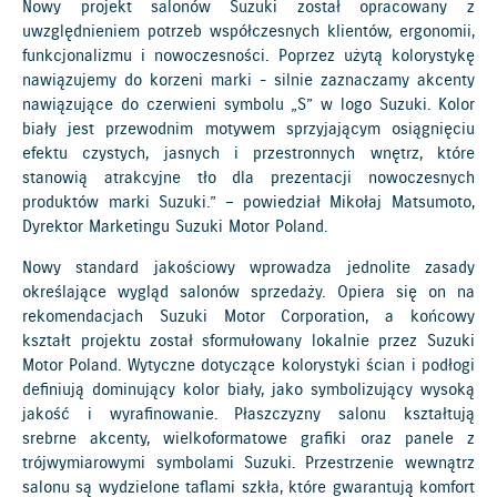
Nowy projekt salonów Suzuki został opracowany z
uwzględnieniem potrzeb współczesnych klientów, ergonomii,
funkcjonalizmu i nowoczesności. Poprzez użytą kolorystykę
nawiązujemy do korzeni marki - silnie zaznaczamy akcenty
nawiązujące do czerwieni symbolu „S” w logo Suzuki. Kolor
biały jest przewodnim motywem sprzyjającym osiągnięciu
efektu czystych, jasnych i przestronnych wnętrz, które
stanowią atrakcyjne tło dla prezentacji nowoczesnych
produktów marki Suzuki.” – powiedział Mikołaj Matsumoto,
Dyrektor Marketingu Suzuki Motor Poland.
Nowy standard jakościowy wprowadza jednolite zasady
określające wygląd salonów sprzedaży. Opiera się on na
rekomendacjach Suzuki Motor Corporation, a końcowy
kształt projektu został sformułowany lokalnie przez Suzuki
Motor Poland. Wytyczne dotyczące kolorystyki ścian i podłogi
definiują dominujący kolor biały, jako symbolizujący wysoką
jakość i wyrafinowanie. Płaszczyzny salonu kształtują
srebrne akcenty, wielkoformatowe grafiki oraz panele z
trójwymiarowymi symbolami Suzuki. Przestrzenie wewnątrz
salonu są wydzielone taflami szkła, które gwarantują komfort