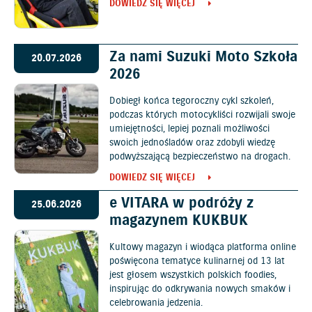
DOWIEDZ SIĘ WIĘCEJ
Za nami Suzuki Moto Szkoła
20.07.2026
2026
Dobiegł końca tegoroczny cykl szkoleń,
podczas których motocykliści rozwijali swoje
umiejętności, lepiej poznali możliwości
swoich jednośladów oraz zdobyli wiedzę
podwyższającą bezpieczeństwo na drogach.
DOWIEDZ SIĘ WIĘCEJ
e VITARA w podróży z
25.06.2026
magazynem KUKBUK
Kultowy magazyn i wiodąca platforma online
poświęcona tematyce kulinarnej od 13 lat
jest głosem wszystkich polskich foodies,
inspirując do odkrywania nowych smaków i
celebrowania jedzenia.