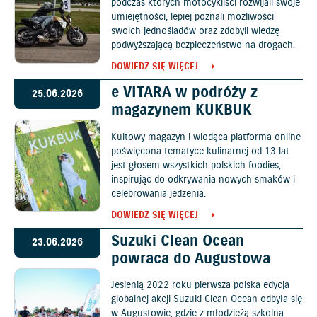
podczas których motocykliści rozwijali swoje
umiejętności, lepiej poznali możliwości
swoich jednośladów oraz zdobyli wiedzę
podwyższającą bezpieczeństwo na drogach.
DOWIEDZ SIĘ WIĘCEJ
e VITARA w podróży z
25.06.2026
magazynem KUKBUK
Kultowy magazyn i wiodąca platforma online
poświęcona tematyce kulinarnej od 13 lat
jest głosem wszystkich polskich foodies,
inspirując do odkrywania nowych smaków i
celebrowania jedzenia.
DOWIEDZ SIĘ WIĘCEJ
Suzuki Clean Ocean
23.06.2026
powraca do Augustowa
Jesienią 2022 roku pierwsza polska edycja
globalnej akcji Suzuki Clean Ocean odbyła się
w Augustowie, gdzie z młodzieżą szkolną