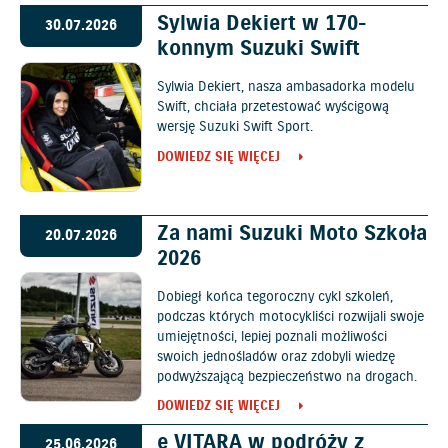
Sylwia Dekiert w 170-
30.07.2026
konnym Suzuki Swift
Sylwia Dekiert, nasza ambasadorka modelu
Swift, chciała przetestować wyścigową
wersję Suzuki Swift Sport.
DOWIEDZ SIĘ WIĘCEJ
Za nami Suzuki Moto Szkoła
20.07.2026
2026
Dobiegł końca tegoroczny cykl szkoleń,
podczas których motocykliści rozwijali swoje
umiejętności, lepiej poznali możliwości
swoich jednośladów oraz zdobyli wiedzę
podwyższającą bezpieczeństwo na drogach.
DOWIEDZ SIĘ WIĘCEJ
e VITARA w podróży z
25.06.2026